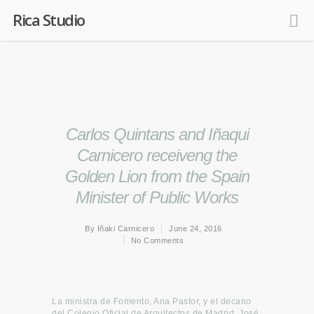
Rica Studio
Carlos Quintans and Iñaqui
Carnicero receiveng the
Golden Lion from the Spain
Minister of Public Works
By
Iñaki Carnicero
June 24, 2016
No Comments
La ministra de Fomento, Ana Pastor, y el decano
del Colegio Oficial de Arquitectos de Madrid, José