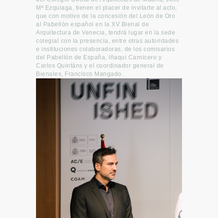
Mª Ezquiaga, tienen el placer de invitarte al acto,
que con motivo de la concesión del León de Oro
al Pabellón español en la XV Bienal de
Arquitectura de Venecia, tendrá lugar en la sede
colegial con la presencia, entre otras autoridades
e instituciones colaboradoras, de los comisarios
del Pabellón de España, Iñaqui Carnicero y
Carlos Quintáns y el coordinador general de
Bienales, Francisco Mangado.