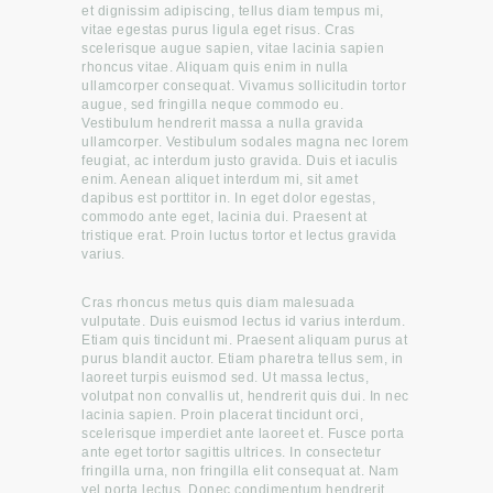
et dignissim adipiscing, tellus diam tempus mi,
vitae egestas purus ligula eget risus. Cras
scelerisque augue sapien, vitae lacinia sapien
rhoncus vitae. Aliquam quis enim in nulla
ullamcorper consequat. Vivamus sollicitudin tortor
augue, sed fringilla neque commodo eu.
Vestibulum hendrerit massa a nulla gravida
ullamcorper. Vestibulum sodales magna nec lorem
feugiat, ac interdum justo gravida. Duis et iaculis
enim. Aenean aliquet interdum mi, sit amet
dapibus est porttitor in. In eget dolor egestas,
commodo ante eget, lacinia dui. Praesent at
tristique erat. Proin luctus tortor et lectus gravida
varius.
Cras rhoncus metus quis diam malesuada
vulputate. Duis euismod lectus id varius interdum.
Etiam quis tincidunt mi. Praesent aliquam purus at
purus blandit auctor. Etiam pharetra tellus sem, in
laoreet turpis euismod sed. Ut massa lectus,
volutpat non convallis ut, hendrerit quis dui. In nec
lacinia sapien. Proin placerat tincidunt orci,
scelerisque imperdiet ante laoreet et. Fusce porta
ante eget tortor sagittis ultrices. In consectetur
fringilla urna, non fringilla elit consequat at. Nam
vel porta lectus. Donec condimentum hendrerit