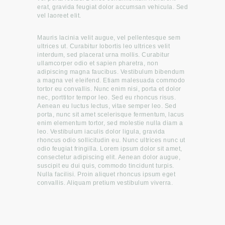
erat, gravida feugiat dolor accumsan vehicula. Sed
vel laoreet elit.
Mauris lacinia velit augue, vel pellentesque sem
ultrices ut. Curabitur lobortis leo ultrices velit
interdum, sed placerat urna mollis. Curabitur
ullamcorper odio et sapien pharetra, non
adipiscing magna faucibus. Vestibulum bibendum
a magna vel eleifend. Etiam malesuada commodo
tortor eu convallis. Nunc enim nisi, porta et dolor
nec, porttitor tempor leo. Sed eu rhoncus risus.
Aenean eu luctus lectus, vitae semper leo. Sed
porta, nunc sit amet scelerisque fermentum, lacus
enim elementum tortor, sed molestie nulla diam a
leo. Vestibulum iaculis dolor ligula, gravida
rhoncus odio sollicitudin eu. Nunc ultrices nunc ut
odio feugiat fringilla. Lorem ipsum dolor sit amet,
consectetur adipiscing elit. Aenean dolor augue,
suscipit eu dui quis, commodo tincidunt turpis.
Nulla facilisi. Proin aliquet rhoncus ipsum eget
convallis. Aliquam pretium vestibulum viverra.